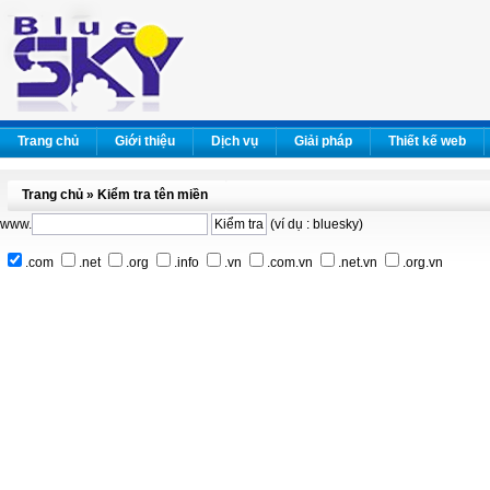
Trang chủ
Giới thiệu
Dịch vụ
Giải pháp
Thiết kế web
Trang chủ » Kiểm tra tên miền
www.
(ví dụ : bluesky)
.com
.net
.org
.info
.vn
.com.vn
.net.vn
.org.vn