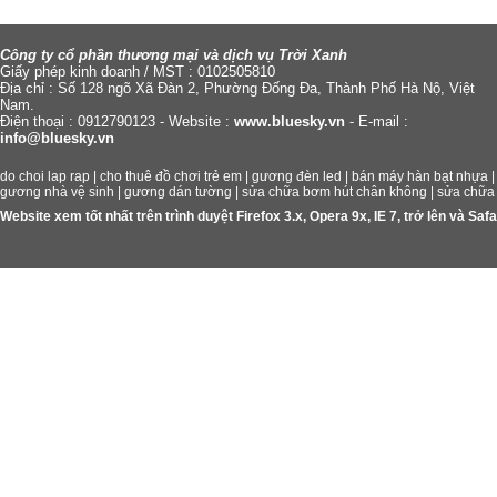
Công ty cổ phần thương mại và dịch vụ Trời Xanh
Giấy phép kinh doanh / MST : 0102505810
Địa chỉ : Số 128 ngõ Xã Đàn 2, Phường Đống Đa, Thành Phố Hà Nộ, Việt
Nam.
Điện thoại : 0912790123 - Website :
www.bluesky.vn
- E-mail :
info@bluesky.vn
do choi lap rap
|
cho thuê đồ chơi trẻ em
|
gương đèn led
|
bán máy hàn bạt nhựa
gương nhà vệ sinh
|
gương dán tường
|
sửa chữa bơm hút chân không
|
sửa chữa
Website xem tốt nhất trên trình duyệt Firefox 3.x, Opera 9x, IE 7, trở lên và S